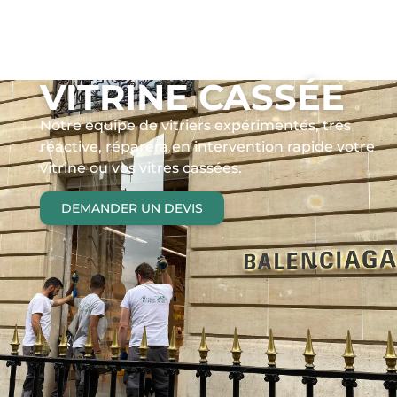
VITRINE CASSÉE
Notre équipe de vitriers expérimentés, très
réactive, réparera en intervention rapide votre
vitrine ou vos vitres cassées.
DEMANDER UN DEVIS