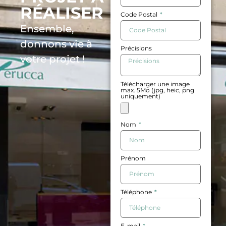
RÉALISER
Code Postal
Ensemble,
donnons vie à
Précisions
votre projet !
Télécharger une image
max. 5Mo (jpg, heic, png
uniquement)
Nom
Prénom
Téléphone
E-mail