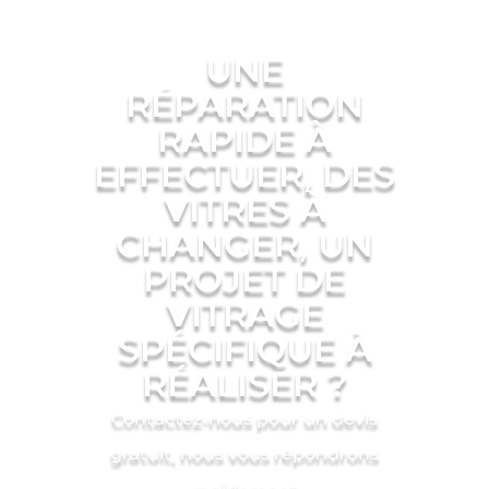
UNE
RÉPARATION
RAPIDE À
EFFECTUER, DES
VITRES À
CHANGER, UN
PROJET DE
VITRAGE
SPÉCIFIQUE À
RÉALISER ?
Contactez-nous pour un devis
gratuit, nous vous répondrons
rapidement