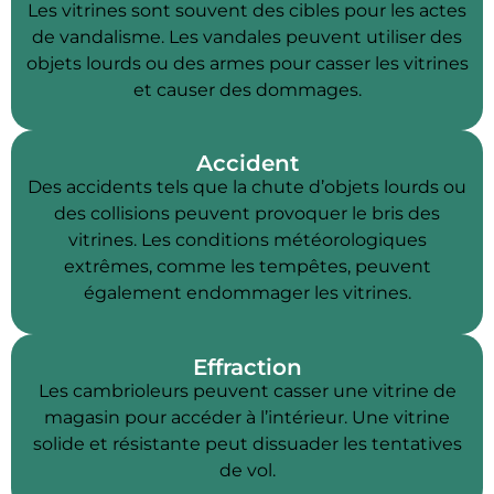
Les vitrines sont souvent des cibles pour les actes
de vandalisme. Les vandales peuvent utiliser des
objets lourds ou des armes pour casser les vitrines
et causer des dommages.
Accident
Des accidents tels que la chute d’objets lourds ou
des collisions peuvent provoquer le bris des
vitrines. Les conditions météorologiques
extrêmes, comme les tempêtes, peuvent
également endommager les vitrines.
Effraction
Les cambrioleurs peuvent casser une vitrine de
magasin pour accéder à l’intérieur. Une vitrine
solide et résistante peut dissuader les tentatives
de vol.