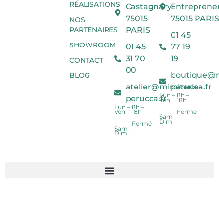
RÉALISATIONS
Castagnary
Entreprene
75015
75015 PARIS
NOS
PARTENAIRES
PARIS
01 45
SHOWROOM
01 45
77 19
31 70
19
CONTACT
00
boutique@mi
BLOG
atelier@miroiterie-
perucca.fr
Lun –
8h –
perucca.fr
Ven
18h
Lun –
8h –
Ven
18h
Fermé
Sam –
Dim
Fermé
Sam –
Dim