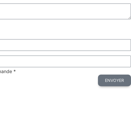
emande *
ENVOYER