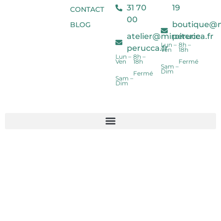
31 70
19
CONTACT
00
boutique@mi
BLOG
atelier@miroiterie-
perucca.fr
Lun –
8h –
perucca.fr
Ven
18h
Lun –
8h –
Ven
18h
Fermé
Sam –
Dim
Fermé
Sam –
Dim