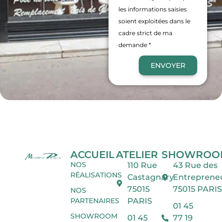
les informations saisies
soient exploitées dans le
cadre strict de ma
demande *
ENVOYER
ACCUEIL
ATELIER
SHOWROO
NOS
110 Rue
43 Rue des
RÉALISATIONS
Castagnary
Entreprene
75015
75015 PARIS
NOS
PARTENAIRES
PARIS
01 45
SHOWROOM
01 45
77 19