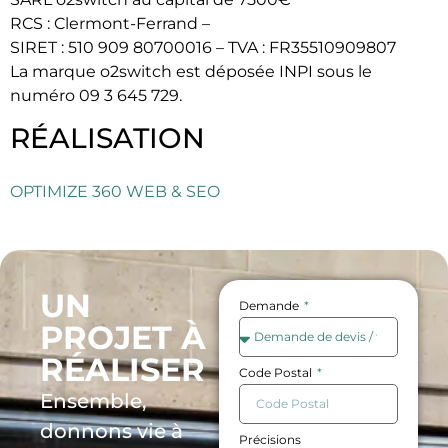
RCS : Clermont-Ferrand –
SIRET : 510 909 80700016 – TVA : FR35510909807
La marque o2switch est déposée INPI sous le
numéro 09 3 645 729.
RÉALISATION
OPTIMIZE 360 WEB & SEO
UN
Demande
PROJET À
RÉALISER
Code Postal
Ensemble,
donnons vie à
Précisions