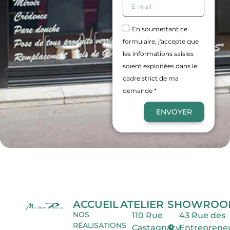
En soumettant ce
formulaire, j'accepte que
les informations saisies
soient exploitées dans le
cadre strict de ma
demande *
ENVOYER
ACCUEIL
ATELIER
SHOWROO
NOS
110 Rue
43 Rue des
RÉALISATIONS
Castagnary
Entreprene