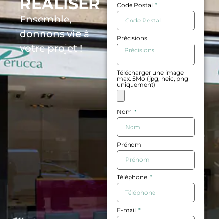
RÉALISER
Code Postal
Ensemble,
donnons vie à
Précisions
votre projet !
Télécharger une image
max. 5Mo (jpg, heic, png
uniquement)
Nom
Prénom
Téléphone
E-mail