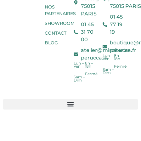
75015
75015 PARIS
NOS
PARTENAIRES
PARIS
01 45
SHOWROOM
01 45
77 19
31 70
19
CONTACT
00
boutique@mi
BLOG
atelier@miroiterie-
perucca.fr
Lun –
8h –
perucca.fr
Ven
18h
Lun –
8h –
Ven
18h
Fermé
Sam –
Dim
Fermé
Sam –
Dim