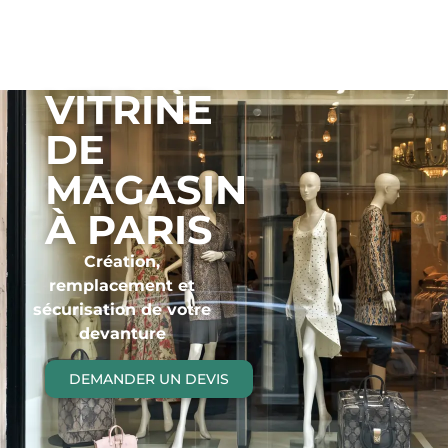
VITRINE
DE
MAGASIN
À PARIS
Création,
remplacement et
sécurisation de votre
devanture
DEMANDER UN DEVIS