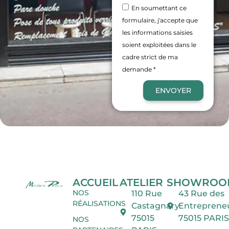
En soumettant ce
formulaire, j'accepte que
les informations saisies
soient exploitées dans le
cadre strict de ma
demande *
ENVOYER
ACCUEIL
ATELIER
SHOWROO
NOS
110 Rue
43 Rue des
RÉALISATIONS
Castagnary
Entreprene
75015
75015 PARIS
NOS