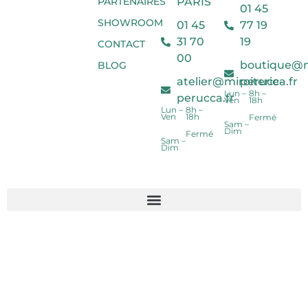
PARTENAIRES
PARIS
01 45
SHOWROOM
01 45
77 19
31 70
19
CONTACT
00
boutique@mi
BLOG
atelier@miroiterie-
perucca.fr
Lun –
8h –
perucca.fr
Ven
18h
Lun –
8h –
Ven
18h
Fermé
Sam –
Dim
Fermé
Sam –
Dim