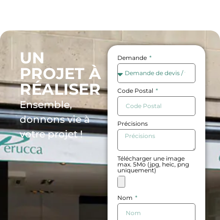
UN
Demande
PROJET À
RÉALISER
Code Postal
Ensemble,
donnons vie à
Précisions
votre projet !
Télécharger une image
max. 5Mo (jpg, heic, png
uniquement)
Nom