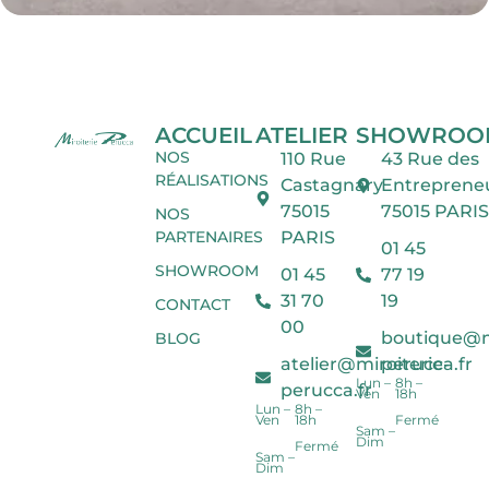
ACCUEIL
ATELIER
SHOWROO
NOS
110 Rue
43 Rue des
RÉALISATIONS
Castagnary
Entreprene
75015
75015 PARIS
NOS
PARTENAIRES
PARIS
01 45
SHOWROOM
01 45
77 19
31 70
19
CONTACT
00
boutique@mi
BLOG
atelier@miroiterie-
perucca.fr
Lun –
8h –
perucca.fr
Ven
18h
Lun –
8h –
Ven
18h
Fermé
Sam –
Dim
Fermé
Sam –
Dim