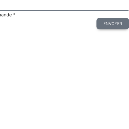
emande *
ENVOYER