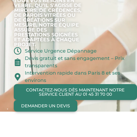
TOUS VOS BESOINS EN
VERRE. QU’IL S’AGISSE DE
MIROIRS, DE
CRÉDENCES
,
DE PAROIS VITRÉES OU
DE CRÉATIONS SUR
MESURE, NOTRE ÉQUIPE
ASSURE DES
PRESTATIONS SOIGNÉES
ET ADAPTÉES À CHAQUE
PROJET.
Service Urgence Dépannage
Devis gratuit et sans engagement – Prix
transparents
Intervention rapide dans Paris 8 et ses
environs
CONTACTEZ-NOUS DÈS MAINTENANT NOTRE
SERVICE CLIENT AU 01 45 31 70 00
DEMANDER UN DEVIS