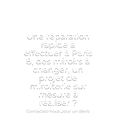
Une réparation
rapide à
effectuer à Paris
8, des miroirs à
changer, un
projet de
miroiterie sur
mesure à
réaliser ?
Contactez-nous pour un devis