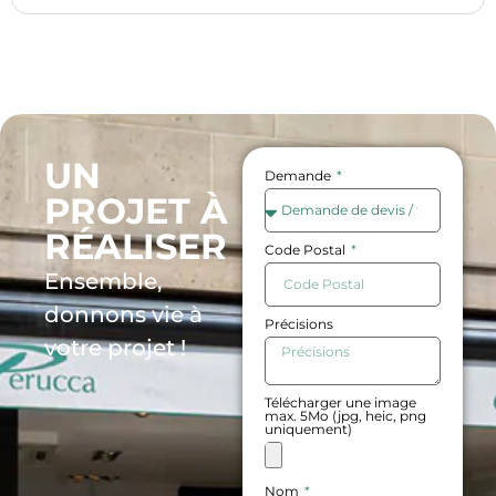
UN
Demande
PROJET À
RÉALISER
Code Postal
Ensemble,
donnons vie à
Précisions
votre projet !
Télécharger une image
max. 5Mo (jpg, heic, png
uniquement)
Nom