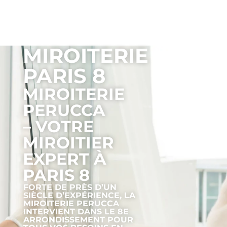
MIROITERIE
PARIS 8
MIROITERIE
PERUCCA
– VOTRE
MIROITIER
EXPERT À
PARIS 8
FORTE DE PRÈS D’UN
SIÈCLE D’EXPÉRIENCE, LA
MIROITERIE
PERUCCA
INTERVIENT DANS LE 8E
ARRONDISSEMENT POUR