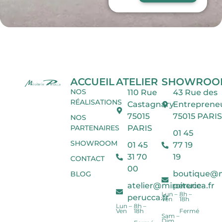
ACCUEIL
ATELIER
SHOWROO
NOS
110 Rue
43 Rue des
RÉALISATIONS
Castagnary
Entreprene
75015
75015 PARIS
NOS
PARTENAIRES
PARIS
01 45
SHOWROOM
01 45
77 19
31 70
19
CONTACT
00
boutique@mi
BLOG
atelier@miroiterie-
perucca.fr
Lun –
8h –
perucca.fr
Ven
18h
Lun –
8h –
Ven
18h
Fermé
Sam –
Dim