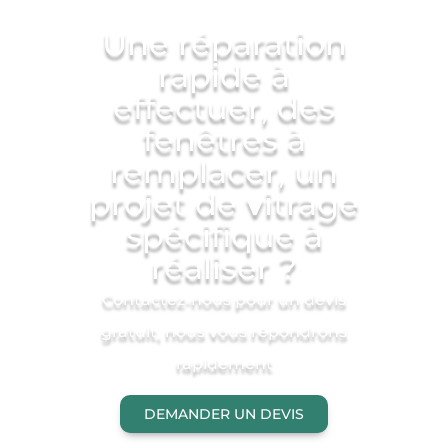
Une réparation
rapide à
effectuer, des
fenêtres à
remplacer, un
projet de vitrage
spécifique à
réaliser ?
Contactez-nous pour un devis
gratuit, nous vous répondrons
rapidement
DEMANDER UN DEVIS