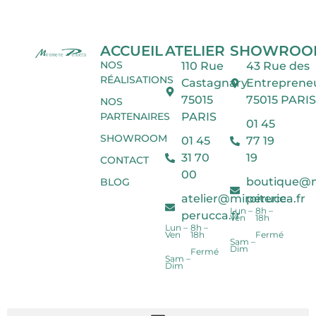
ACCUEIL
ATELIER
SHOWROO
NOS
110 Rue
43 Rue des
RÉALISATIONS
Castagnary
Entreprene
75015
75015 PARIS
NOS
PARTENAIRES
PARIS
01 45
SHOWROOM
01 45
77 19
31 70
19
CONTACT
00
boutique@mi
BLOG
atelier@miroiterie-
perucca.fr
Lun –
8h –
perucca.fr
Ven
18h
Lun –
8h –
Ven
18h
Fermé
Sam –
Dim
Fermé
Sam –
Dim