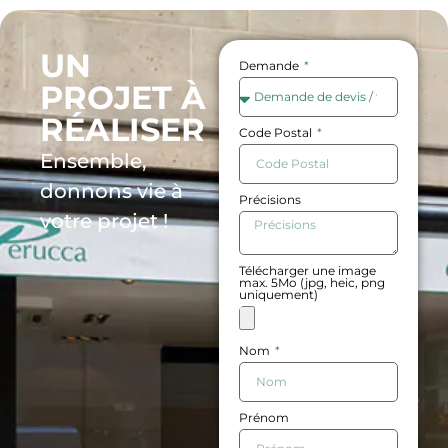
UN
Demande
PROJET À
RÉALISER
Code Postal
Ensemble,
donnons vie à
Précisions
votre projet !
Télécharger une image
max. 5Mo (jpg, heic, png
uniquement)
Nom
Prénom