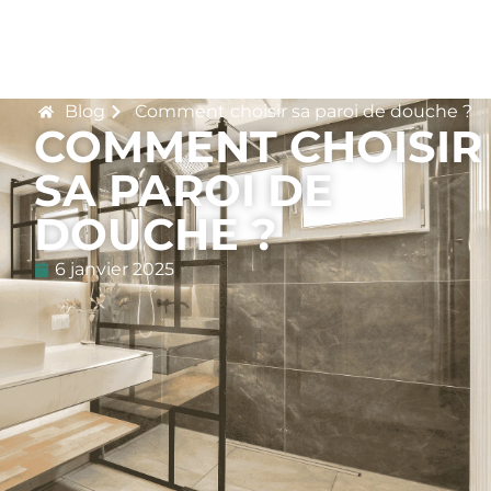
Blog
Comment choisir sa paroi de douche ?
COMMENT CHOISIR
SA PAROI DE
DOUCHE ?
6 janvier 2025