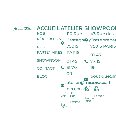
ACCUEIL
ATELIER
SHOWROO
NOS
110 Rue
43 Rue des
RÉALISATIONS
Castagnary
Entreprene
75015
75015 PARIS
NOS
PARTENAIRES
PARIS
01 45
SHOWROOM
01 45
77 19
31 70
19
CONTACT
00
boutique@mi
BLOG
atelier@miroiterie-
perucca.fr
Lun –
8h –
perucca.fr
Ven
18h
Lun –
8h –
Ven
18h
Fermé
Sam –
Dim
Fermé
Sam –
Dim