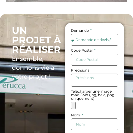
UN
Demande
PROJET À
RÉALISER
Code Postal
Ensemble,
donnons vie à
Précisions
votre projet !
Télécharger une image
max. 5Mo (jpg, heic, png
uniquement)
Nom